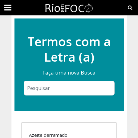
Termos com a
Letra (a)
Faça uma nova Busca
Azeite derramado