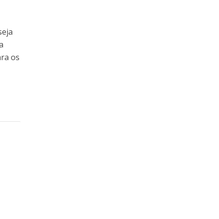
seja
a
ara os