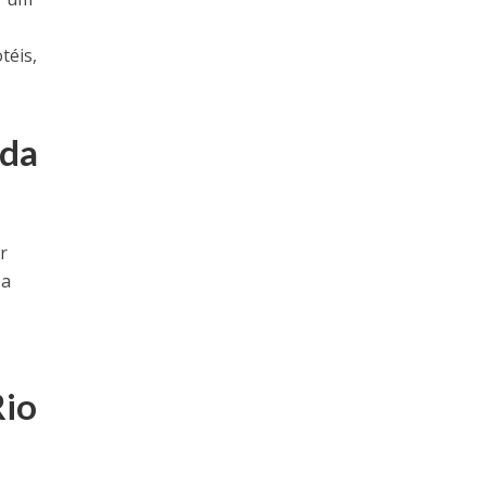
téis,
ada
r
 a
Rio