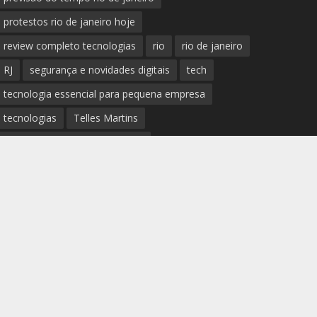
protestos rio de janeiro hoje
review completo tecnologias
rio
rio de janeiro
RJ
segurança e novidades digitais
tech
tecnologia essencial para pequena empresa
tecnologias
Telles Martins
tendências big data e analytics
tiroteio no rio de janeiro
trânsito rio de janeiro
tudo sobre a nova tecnologia
Ultimas Noticias do Rio
Ultimas Noticias do Rio de Janeiro
violência no rio de janeiro
últimas notícias tecnologias
últimas novidades tecnologias