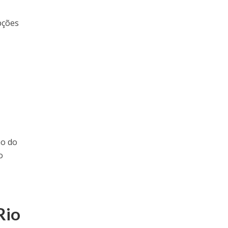
pções
a
ão do
o
Rio