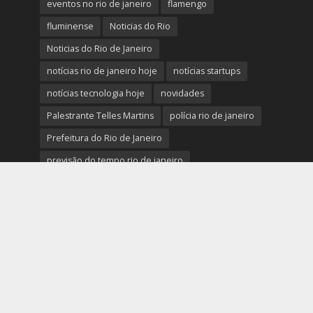
eventos no rio de janeiro
flamengo
fluminense
Noticias do Rio
Noticias do Rio de Janeiro
notícias rio de janeiro hoje
notícias startups
notícias tecnologia hoje
novidades
Palestrante Telles Martins
polícia rio de janeiro
Prefeitura do Rio de Janeiro
previsão do tempo rio de janeiro
protestos rio de janeiro hoje
review completo tecnologias
rio
rio de janeiro
RJ
segurança e novidades digitais
tech
tecnologia essencial para pequena empresa
tecnologias
Telles Martins
tendências big data e analytics