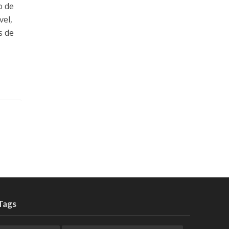
o de
vel,
s de
Tags