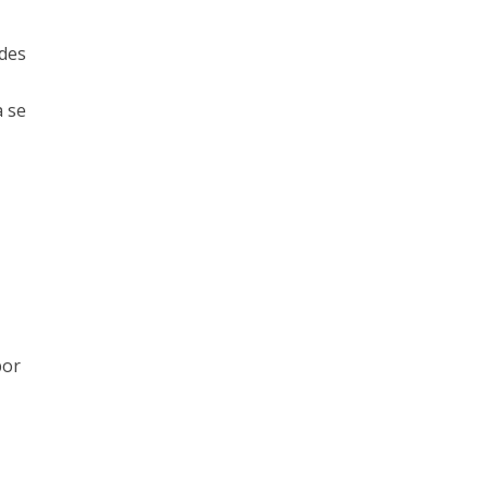
ades
a se
por