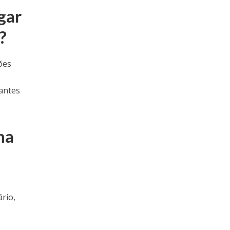
gar
?
ões
a
 antes
na
ário,
e