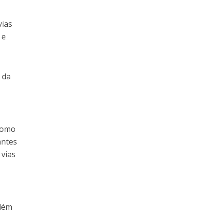
vias
 e
 da
 como
antes
 vias
Além