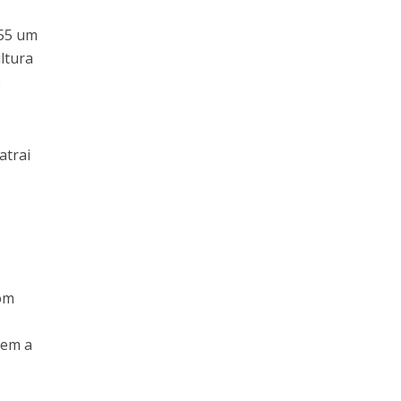
355 um
ltura
e
atrai
Com
s
tem a