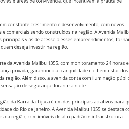
lovias e áreas de convivência, que incentivam a prática de
o em constante crescimento e desenvolvimento, com novos
 e comerciais sendo construídos na região. A Avenida Mali
 principais vias de acesso a esses empreendimentos, torna
quem deseja investir na região.
rte da Avenida Malibu 1355, com monitoramento 24 horas e
ança privada, garantindo a tranquilidade e o bem-estar dos
a região. Além disso, a avenida conta com iluminação públi
 a sensação de segurança durante a noite.
região da Barra da Tijuca é um dos principais atrativos para
cidade do Rio de Janeiro. A Avenida Malibu 1355 se destaca 
s da região, com imóveis de alto padrão e infraestrutura