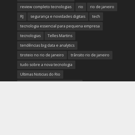
review completo tecnologias
rio
rio de janeiro
RJ
segurança e novidades digitais
tech
tecnologia essencial para pequena empresa
tecnologias
Telles Martins
tendências big data e analytics
tiroteio no rio de janeiro
trânsito rio de janeiro
tudo sobre a nova tecnologia
Ultimas Noticias do Rio
Ultimas Noticias do Rio de Janeiro
violência no rio de janeiro
últimas notícias tecnologias
últimas novidades tecnologias