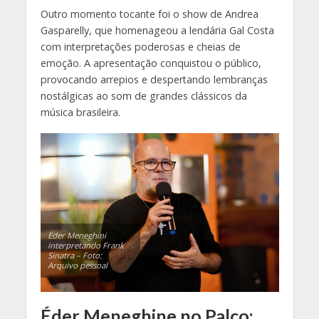
Outro momento tocante foi o show de Andrea
Gasparelly, que homenageou a lendária Gal Costa
com interpretações poderosas e cheias de
emoção. A apresentação conquistou o público,
provocando arrepios e despertando lembranças
nostálgicas ao som de grandes clássicos da
música brasileira.
Eder Meneghini
interpretando
Frank
Sinatra –
Foto:
Arquivo pessoal
Éder Meneghine no Palco: