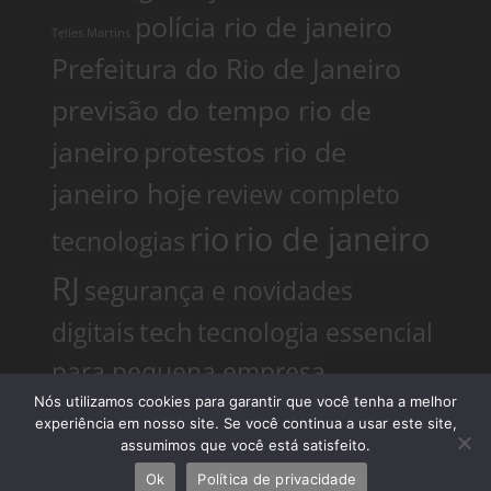
polícia rio de janeiro
Telles Martins
Prefeitura do Rio de Janeiro
previsão do tempo rio de
janeiro
protestos rio de
janeiro hoje
review completo
rio
rio de janeiro
tecnologias
RJ
segurança e novidades
digitais
tech
tecnologia essencial
para pequena empresa
Nós utilizamos cookies para garantir que você tenha a melhor
tecnologias
tendências
Telles Martins
experiência em nosso site. Se você continua a usar este site,
tiroteio no
big data e analytics
assumimos que você está satisfeito.
Ok
Política de privacidade