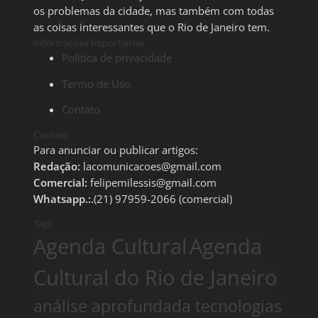
os problemas da cidade, mas também com todas
as coisas interessantes que o Rio de Janeiro tem.
Informações Importantes
Política de privacidade
Termo de Uso
Contato
Contato
Para anunciar ou publicar artigos:
Redação:
lacomunicacoes@gmail.com
Comercial:
felipemilessis@gmail.com
Whatsapp.:.
(21) 97959-2066 (comercial)
Tags
Agenda Cultural
Agenda
Cultural do Rio de Janeiro
análise aprofundada tecnologias