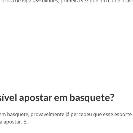
ruta de R$ 2,089 bilhões, primeira vez que um clube brasi
ível apostar em basquete?
m basquete, provavelmente já percebeu que esse esporte
apostar. E...