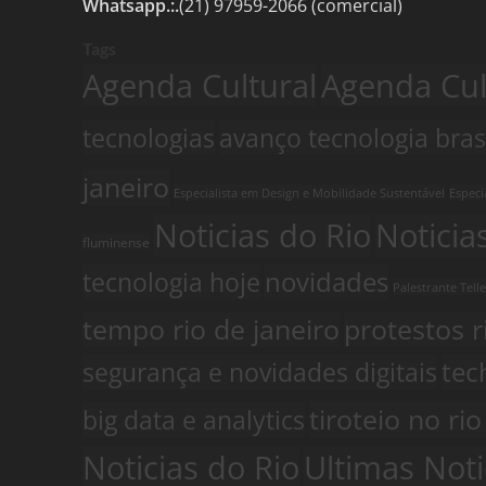
Whatsapp.:.
(21) 97959-2066 (comercial)
Tags
Agenda Cultural
Agenda Cult
tecnologias
avanço tecnologia bras
janeiro
Especialista em Design e Mobilidade Sustentável
Especi
Noticias do Rio
Noticia
fluminense
tecnologia hoje
novidades
Palestrante Tell
tempo rio de janeiro
protestos r
segurança e novidades digitais
tec
tiroteio no rio
big data e analytics
Noticias do Rio
Ultimas Noti