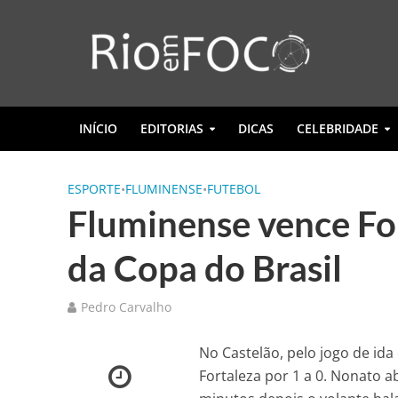
INÍCIO
EDITORIAS
DICAS
CELEBRIDADE
ESPORTE
•
FLUMINENSE
•
FUTEBOL
Fluminense vence For
da Copa do Brasil
Pedro Carvalho
No Castelão, pelo jogo de ida
Fortaleza por 1 a 0. Nonato a