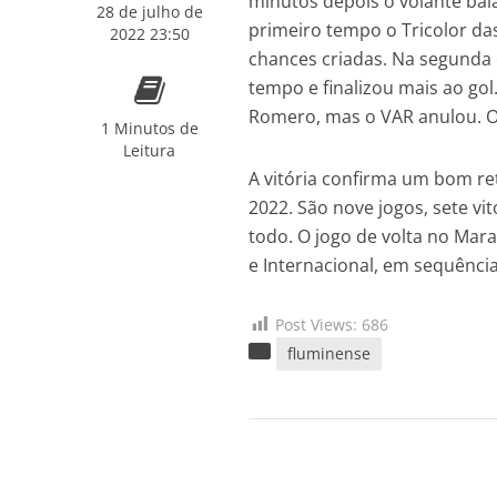
minutos depois o volante ba
28 de julho de
primeiro tempo o Tricolor da
2022 23:50
chances criadas. Na segunda 
tempo e finalizou mais ao gol
Romero, mas o VAR anulou. O
1 Minutos de
Leitura
A vitória confirma um bom re
2022. São nove jogos, sete v
todo. O jogo de volta no Mara
e Internacional, em sequência
Post Views:
686
fluminense