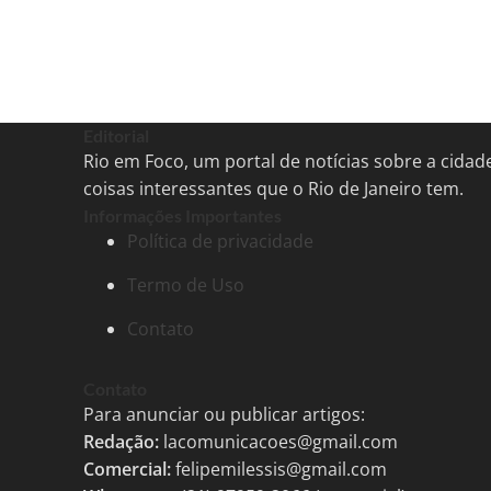
Editorial
Rio em Foco, um portal de notícias sobre a cida
coisas interessantes que o Rio de Janeiro tem.
Informações Importantes
Política de privacidade
Termo de Uso
Contato
Contato
Para anunciar ou publicar artigos:
Redação:
lacomunicacoes@gmail.com
Comercial:
felipemilessis@gmail.com