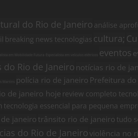
ural do Rio de Janeiro
análise apro
cultura;
Cu
il
breaking news tecnologias
eventos
e
alista em Mobilidade Futura
Especialista em veículos elétricos
s do Rio de Janeiro
notícias rio de ja
polícia rio de janeiro
Prefeitura do
es Martins
io de janeiro hoje
review completo tecno
h
tecnologia essencial para pequena emp
 de janeiro
trânsito rio de janeiro
tudo s
cias do Rio de Janeiro
violência no r