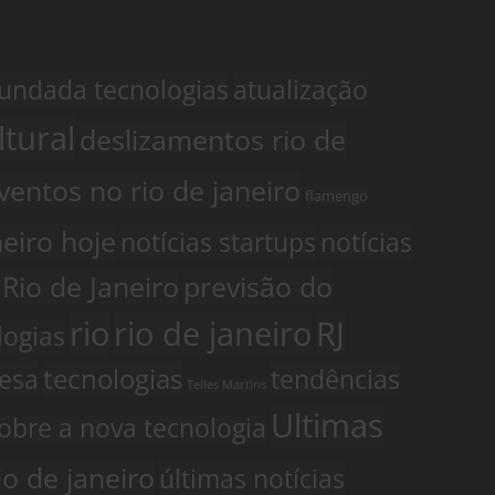
fundada tecnologias
atualização
ltural
deslizamentos rio de
ventos no rio de janeiro
flamengo
neiro hoje
notícias startups
notícias
 Rio de Janeiro
previsão do
rio
rio de janeiro
RJ
logias
resa
tecnologias
tendências
Telles Martins
Ultimas
obre a nova tecnologia
io de janeiro
últimas notícias