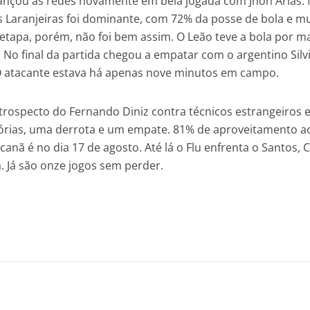
lançou as redes novamente em bela jogada com Jhon Árias.
s Laranjeiras foi dominante, com 72% da posse de bola e m
etapa, porém, não foi bem assim. O Leão teve a bola por m
. No final da partida chegou a empatar com o argentino Silv
 atacante estava há apenas nove minutos em campo.
trospecto do Fernando Diniz contra técnicos estrangeiros
itórias, uma derrota e um empate. 81% de aproveitamento a
canã é no dia 17 de agosto. Até lá o Flu enfrenta o Santos, 
. Já são onze jogos sem perder.