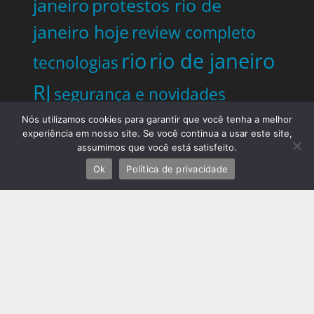
janeiro
protestos rio de
janeiro hoje
review completo
rio
rio de janeiro
tecnologias
RJ
segurança e novidades
digitais
tech
tecnologia essencial
Nós utilizamos cookies para garantir que você tenha a melhor
experiência em nosso site. Se você continua a usar este site,
para pequena empresa
assumimos que você está satisfeito.
tecnologias
tendências
Ok
Política de privacidade
Telles Martins
tiroteio no
big data e analytics
rio de janeiro
trânsito rio de
janeiro
tudo sobre a nova
Ultimas Noticias
tecnologia
do Rio
Ultimas Noticias do