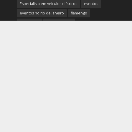
Especialista em veículos elétricos
eventos
eventos no rio de janeiro
flamengo
fluminense
Noticias do Rio
Noticias do Rio de Janeiro
notícias rio de janeiro hoje
notícias startups
notícias tecnologia hoje
novidades
Palestrante Telles Martins
polícia rio de janeiro
Prefeitura do Rio de Janeiro
previsão do tempo rio de janeiro
protestos rio de janeiro hoje
review completo tecnologias
rio
rio de janeiro
RJ
segurança e novidades digitais
tech
tecnologia essencial para pequena empresa
tecnologias
Telles Martins