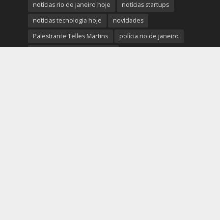
notícias rio de janeiro hoje
notícias startups
notícias tecnologia hoje
novidades
Palestrante Telles Martins
polícia rio de janeiro
Prefeitura do Rio de Janeiro
previsão do tempo rio de janeiro
protestos rio de janeiro hoje
review completo tecnologias
rio
rio de janeiro
RJ
segurança e novidades digitais
tech
tecnologia essencial para pequena empresa
tecnologias
Telles Martins
tendências big data e analytics
tiroteio no rio de janeiro
trânsito rio de janeiro
tudo sobre a nova tecnologia
Ultimas Noticias do Rio