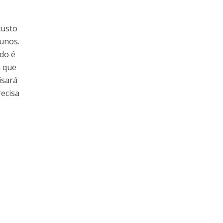
custo
lunos.
udo é
m que
isará
recisa