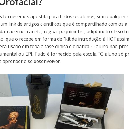
Orofacial?
ós fornecemos apostila para todos os alunos, sem qualquer 
m link de artigos científicos que é compartilhado com os a
da, caderno, caneta, régua, paquímetro, adipômetro. Isso t
no, que o recebe em forma de “kit de introdução à HOF assi
será usado em toda a fase clínica e didática. O aluno não prec
umental ou EPI. Tudo é fornecido pela escola. “O aluno só p
e aprender e se desenvolver.”