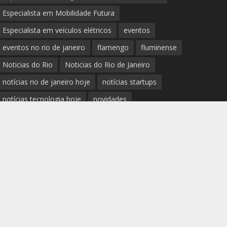
Especialista em Mobilidade Futura
Especialista em veículos elétricos
eventos
eventos no rio de janeiro
flamengo
fluminense
Noticias do Rio
Noticias do Rio de Janeiro
notícias rio de janeiro hoje
notícias startups
notícias tecnologia hoje
novidades
Palestrante Telles Martins
polícia rio de janeiro
Prefeitura do Rio de Janeiro
previsão do tempo rio de janeiro
protestos rio de janeiro hoje
review completo tecnologias
rio
rio de janeiro
RJ
segurança e novidades digitais
tech
tecnologia essencial para pequena empresa