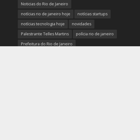
Noticias do Rio de Janeiro
notícias rio de janeiro hoje
notícias startups
notícias tecnologia hoje
novidades
Palestrante Telles Martins
polícia rio de janeiro
Prefeitura do Rio de Janeiro
previsão do tempo rio de janeiro
protestos rio de janeiro hoje
review completo tecnologias
rio
rio de janeiro
RJ
segurança e novidades digitais
tech
tecnologia essencial para pequena empresa
tecnologias
Telles Martins
tendências big data e analytics
tiroteio no rio de janeiro
trânsito rio de janeiro
tudo sobre a nova tecnologia