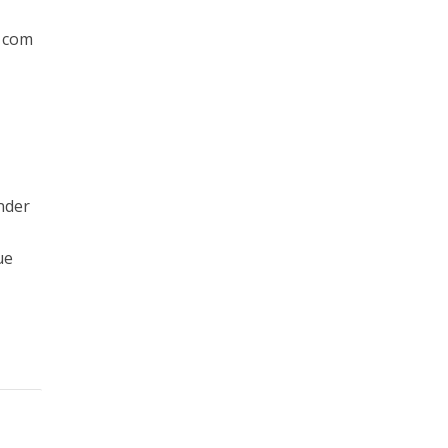
r com
nder
ue