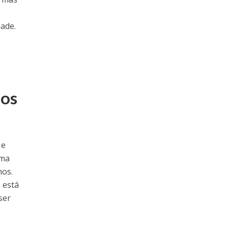
dade.
dos
 e
uma
hos.
 está
ser