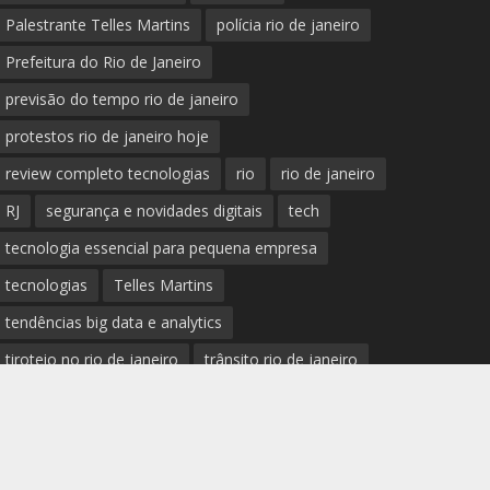
Palestrante Telles Martins
polícia rio de janeiro
Prefeitura do Rio de Janeiro
previsão do tempo rio de janeiro
protestos rio de janeiro hoje
review completo tecnologias
rio
rio de janeiro
RJ
segurança e novidades digitais
tech
tecnologia essencial para pequena empresa
tecnologias
Telles Martins
tendências big data e analytics
tiroteio no rio de janeiro
trânsito rio de janeiro
tudo sobre a nova tecnologia
Ultimas Noticias do Rio
Ultimas Noticias do Rio de Janeiro