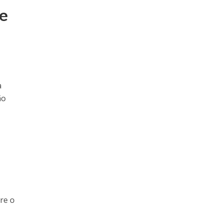
 e
a
ão
re o