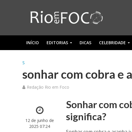
INÍCIO
EDITORIAS
DICAS
CELEBRIDADE
S
sonhar com cobra e a
Redação Rio em Foco
Sonhar com cob
significa?
12 de junho de
2025 07:24
Sonhar com cobra e aranha j