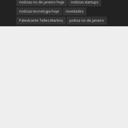
notícias rio de janeiro hoje
notícias startups
notícias tecnologia hoje
novidades
Palestrante Telles Martins
polícia rio de janeiro
Prefeitura do Rio de Janeiro
previsão do tempo rio de janeiro
protestos rio de janeiro hoje
review completo tecnologias
rio
rio de janeiro
RJ
segurança e novidades digitais
tech
tecnologia essencial para pequena empresa
tecnologias
Telles Martins
tendências big data e analytics
tiroteio no rio de janeiro
trânsito rio de janeiro
tudo sobre a nova tecnologia
Ultimas Noticias do Rio