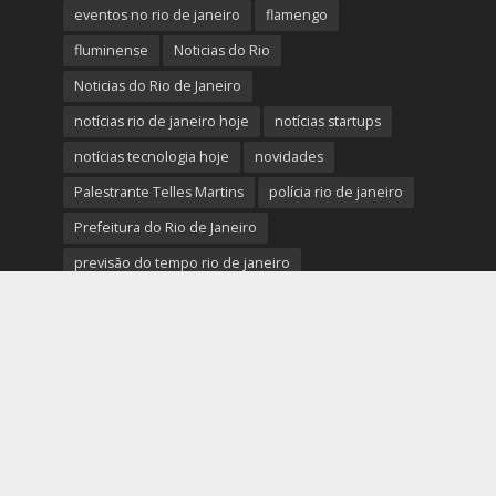
eventos no rio de janeiro
flamengo
fluminense
Noticias do Rio
Noticias do Rio de Janeiro
notícias rio de janeiro hoje
notícias startups
notícias tecnologia hoje
novidades
Palestrante Telles Martins
polícia rio de janeiro
Prefeitura do Rio de Janeiro
previsão do tempo rio de janeiro
protestos rio de janeiro hoje
review completo tecnologias
rio
rio de janeiro
RJ
segurança e novidades digitais
tech
tecnologia essencial para pequena empresa
tecnologias
Telles Martins
tendências big data e analytics