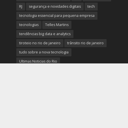
RJ
segurança e novidades digitais
tech
tecnologia essencial para pequena empresa
tecnologias
Telles Martins
tendências big data e analytics
tiroteio no rio de janeiro
trânsito rio de janeiro
tudo sobre a nova tecnologia
Ultimas Noticias do Rio
Ultimas Noticias do Rio de Janeiro
violência no rio de janeiro
últimas notícias tecnologias
últimas novidades tecnologias