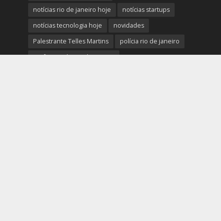
notícias rio de janeiro hoje
notícias startups
notícias tecnologia hoje
novidades
Palestrante Telles Martins
polícia rio de janeiro
Prefeitura do Rio de Janeiro
previsão do tempo rio de janeiro
protestos rio de janeiro hoje
review completo tecnologias
rio
rio de janeiro
RJ
segurança e novidades digitais
tech
tecnologia essencial para pequena empresa
tecnologias
Telles Martins
tendências big data e analytics
tiroteio no rio de janeiro
trânsito rio de janeiro
tudo sobre a nova tecnologia
Ultimas Noticias do Rio