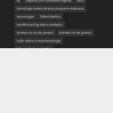
RJ
segurança e novidades digitais
tech
tecnologia essencial para pequena empresa
tecnologias
Telles Martins
tendências big data e analytics
tiroteio no rio de janeiro
trânsito rio de janeiro
tudo sobre a nova tecnologia
Ultimas Noticias do Rio
Ultimas Noticias do Rio de Janeiro
violência no rio de janeiro
últimas notícias tecnologias
últimas novidades tecnologias
Copyright © 2026. Rio em Foco - Todos os Direitos