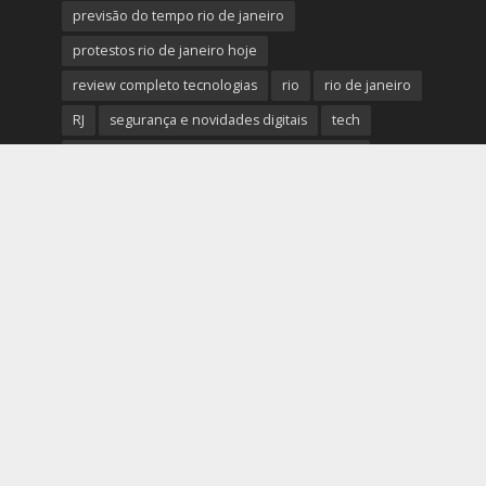
previsão do tempo rio de janeiro
protestos rio de janeiro hoje
review completo tecnologias
rio
rio de janeiro
RJ
segurança e novidades digitais
tech
tecnologia essencial para pequena empresa
tecnologias
Telles Martins
tendências big data e analytics
tiroteio no rio de janeiro
trânsito rio de janeiro
tudo sobre a nova tecnologia
Ultimas Noticias do Rio
Ultimas Noticias do Rio de Janeiro
violência no rio de janeiro
últimas notícias tecnologias
últimas novidades tecnologias