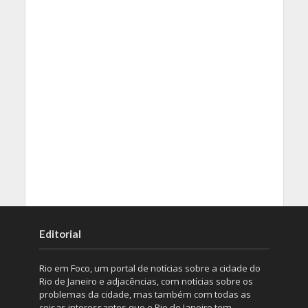
Editorial
Rio em Foco, um portal de notícias sobre a cidade do
Rio de Janeiro e adjacências, com notícias sobre os
problemas da cidade, mas também com todas as
coisas interessantes que o Rio de Janeiro tem.