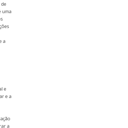
 de
 é uma
os
ações
e a
l e
ar e a
ração
rar a