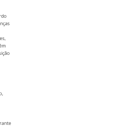
rdo
enças
es,
têm
sição
o,
rante