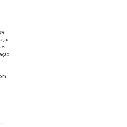
 se
zação
sos
iação
rem
os