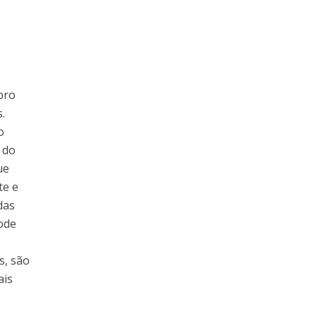
bro
.
o
 do
ue
te e
das
pode
s, são
ais