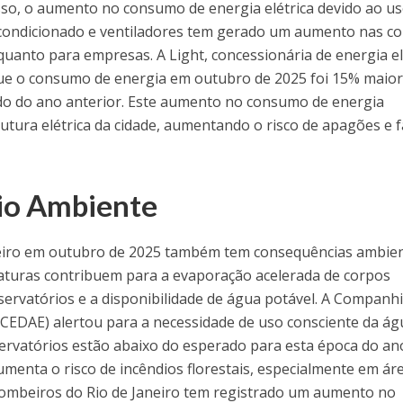
isso, o aumento no consumo de energia elétrica devido ao u
-condicionado e ventiladores tem gerado um aumento nas c
 quanto para empresas. A Light, concessionária de energia el
que o consumo de energia em outubro de 2025 foi 15% maio
 do ano anterior. Este aumento no consumo de energia
utura elétrica da cidade, aumentando o risco de apagões e f
io Ambiente
neiro em outubro de 2025 também tem consequências ambien
eraturas contribuem para a evaporação acelerada de corpos
eservatórios e a disponibilidade de água potável. A Companh
(CEDAE) alertou para a necessidade de uso consciente da ág
servatórios estão abaixo do esperado para esta época do an
umenta o risco de incêndios florestais, especialmente em ár
Bombeiros do Rio de Janeiro tem registrado um aumento no