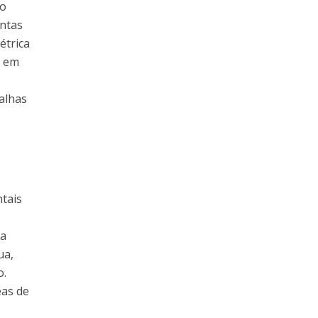
so
ontas
étrica
r em
alhas
tais
ia
ua,
o.
eas de