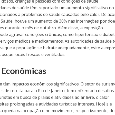
idosos, crianças e pessoas com condições de saúde
nidades de saúde têm reportado um aumento significativo no
ionados a problemas de saúde causados pelo calor. De aco
de Saúde, houve um aumento de 30% nas internações por do
res durante o mês de outubro. Além disso, a exposição
pode agravar condições crônicas, como hipertensão e diabet
rviços médicos e medicamentos. As autoridades de saúde 
ara que a população se hidrate adequadamente, evite a expo
busque locais frescos e ventilados.
 Econômicas
 têm impactos econômicos significativos. O setor de turism
s de receita para o Rio de Janeiro, tem enfrentado desafios.
ristas em busca de praias e atividades ao ar livre, o calor
itas prolongadas e atividades turísticas intensas. Hotéis e
ma queda na ocupação e no movimento, respectivamente, du