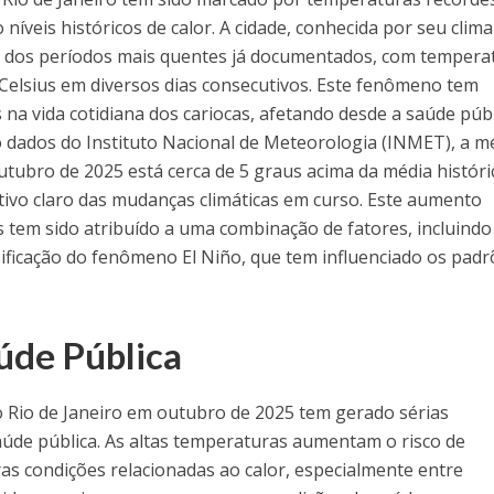
íveis históricos de calor. A cidade, conhecida por seu clima
m dos períodos mais quentes já documentados, com tempera
Celsius em diversos dias consecutivos. Este fenômeno tem
na vida cotidiana dos cariocas, afetando desde a saúde púb
o dados do Instituto Nacional de Meteorologia (INMET), a m
ubro de 2025 está cerca de 5 graus acima da média históri
tivo claro das mudanças climáticas em curso. Este aumento
s tem sido atribuído a uma combinação de fatores, incluindo
sificação do fenômeno El Niño, que tem influenciado os pad
úde Pública
o Rio de Janeiro em outubro de 2025 tem gerado sérias
úde pública. As altas temperaturas aumentam o risco de
ras condições relacionadas ao calor, especialmente entre