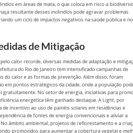
ndios em áreas de mata, o que coloca em risco a biodiversi
fumaça resultante desses incêndios pode agravar problemas
riando um ciclo de impactos negativos na saúde pública e n
didas de Mitigação
pelo calor recorde, diversas medidas de adaptação e mitiga
efeitura do Rio de Janeiro tem intensificado campanhas de
os do calor e as formas de prevenção. Além disso, foram
ção em pontos estratégicos da cidade, onde a população pod
l gratuitamente. No setor de energia, iniciativas para prom
eficiência energética têm ganhado destaque. A Light, por
de incentivo ao uso de painéis solares em residências e
ependência de fontes de energia convencionais e aliviar a
. No âmbito ambiental, projetos de reflorestamento e a cria
sendo promovidos para aumentar a cobertura vegetal e mel