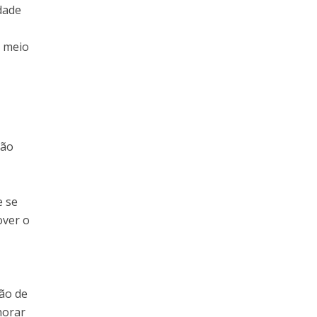
dade
o meio
ção
e se
over o
ção de
horar