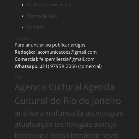
Política de privacidade
Termo de Uso
Contato
Contato
Para anunciar ou publicar artigos:
Redação:
lacomunicacoes@gmail.com
Comercial:
felipemilessis@gmail.com
Whatsapp.:.
(21) 97959-2066 (comercial)
Tags
Agenda Cultural
Agenda
Cultural do Rio de Janeiro
análise aprofundada tecnologias
atualização tecnologias
avanço
tecnologia brasil
breaking news