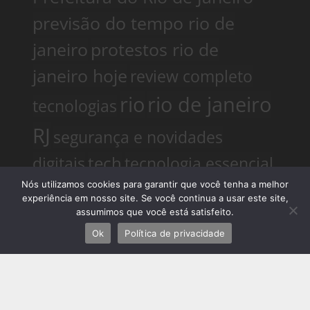
previsão do tempo rio de
janeiro
protestos rio de
janeiro hoje
review completo
rio
rio de janeiro
tecnologias
RJ
segurança e novidades
digitais
tech
tecnologia essencial
para pequena empresa
Nós utilizamos cookies para garantir que você tenha a melhor
experiência em nosso site. Se você continua a usar este site,
tecnologias
tendências
assumimos que você está satisfeito.
Telles Martins
tiroteio no
Ok
Política de privacidade
big data e analytics
rio de janeiro
trânsito rio de
janeiro
tudo sobre a nova