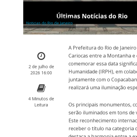
Noticias do Rio de Janeiro
A Prefeitura do Rio de Janeir
Cariocas entre a Montanha e 
comemorar essa data significat
2 de julho de
Humanidade (IRPH), em colabo
2026 16:00
juntamente com o Copacabana 
realizará uma iluminação espe
4 Minutos de
Os principais monumentos, co
Leitura
serão iluminados em tons de v
Este reconhecimento internac
receber o título na categoria
destaca a harmonia entre a e