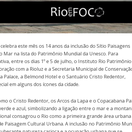
o celebra este mês os 14 anos da inclusão do Sítio Paisagens
o Mar na lista do Patrimônio Mundial da Unesco. Para
iva, entre os dias 1º e 5 de julho, o Instituto Rio Patrimônio
ração com a Rioluz e a Secretaria Municipal de Conservaçã
Palace, a Belmond Hotel e o Santuário Cristo Redentor,
cial em alguns dos ícones da cidade.
mo o Cristo Redentor, os Arcos da Lapa e o Copacabana Pal
erde e azul, simbolizando a ligação entre o mar e a montan
ional consagrou o Rio como a primeira grande área urbana
 de Paisagem Cultural Urbana. A inclusão no Patrimônio Mun
xuberante natureza carioca e a ocupação urbana que se