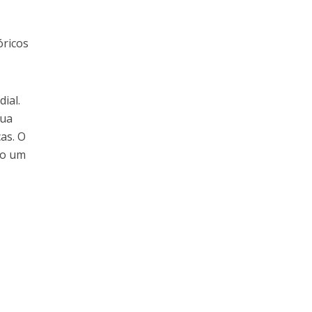
óricos
ial.
sua
as. O
do um