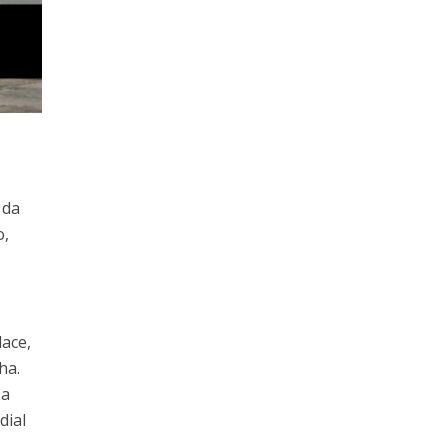
 da
o,
ace,
ha.
 a
dial