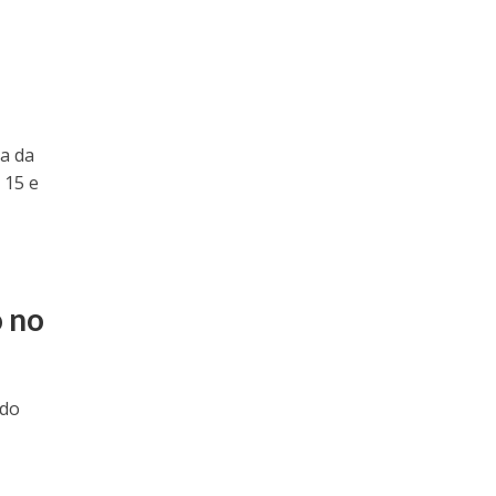
sa da
 15 e
o no
ido