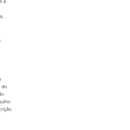
é a
a,
a
s
o
o do
do
julho
crição