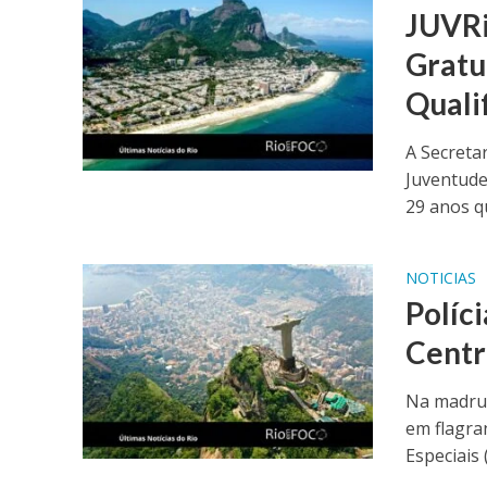
JUVRi
Gratu
Quali
A Secreta
Juventude
29 anos qu
NOTICIAS
Políc
Centr
Na madrug
em flagra
Especiais 