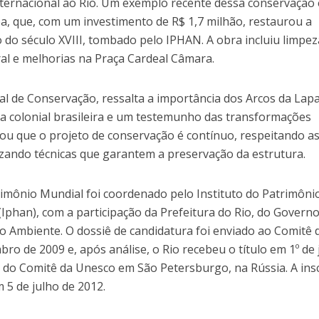
ternacional ao Rio. Um exemplo recente dessa conservação 
pa, que, com um investimento de R$ 1,7 milhão, restaurou a
o século XVIII, tombado pelo IPHAN. A obra incluiu limpez
ral e melhorias na Praça Cardeal Câmara.
al de Conservação, ressalta a importância dos Arcos da Lap
 colonial brasileira e um testemunho das transformações
cou que o projeto de conservação é contínuo, respeitando a
ilizando técnicas que garantem a preservação da estrutura.
rimônio Mundial foi coordenado pelo Instituto do Patrimôni
 (Iphan), com a participação da Prefeitura do Rio, do Govern
o Ambiente. O dossiê de candidatura foi enviado ao Comitê 
o de 2009 e, após análise, o Rio recebeu o título em 1º de 
o do Comitê da Unesco em São Petersburgo, na Rússia. A ins
 5 de julho de 2012.