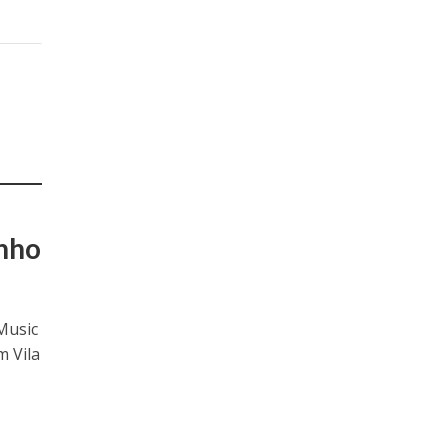
unho
Music
m Vila