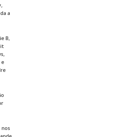
y,
ada a
ie B,
it
ws,
 e
dre
ão
or
o nos
rande