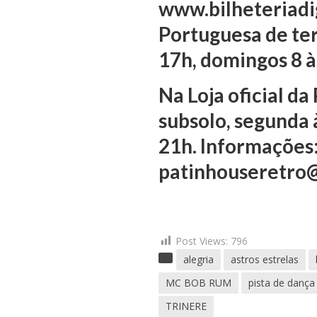
www.bilheteriadig
Portuguesa de ter
17h, domingos 8 
Na Loja oficial da
subsolo, segunda 
21h. Informações
patinhouseretro
Post Views:
796
alegria
astros estrelas
MC BOB RUM
pista de dança
TRINERE