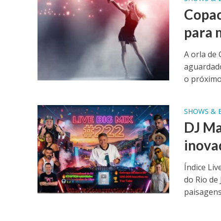
Copac
para 
A orla de
aguardado
o próximo 
SHOWS & 
DJ Ma
inova
Índice Liv
do Rio de
paisagens.