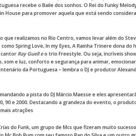
rtuguesa recebe o Baile dos sonhos. O Rei do Funky Melod
atin House para promover aquela que está sendo consider
o que realizamos no Rio Centro, vamos levar além do Stev
como Spring Love, In my Eyes, A Rainha Trinere dona do h
o cantor
Ray Guell e
o trio Freestyle. Ou seja, incríveis sho
, som e luz, conforto e segurança para animar, emocionar
ntenário da Portuguesa – lembra o DJ e produtor Alexan
mandando a pista do DJ Márcio Maesse e eles apresentar
0, 90 e 2000. Destacando a grandeza do evento, o produt
 mais atrações
rias do Funk, um grupo de Mcs que fizeram muito sucess
do Mc Bob Rum com seu famoso Rap do Silva e um outro g