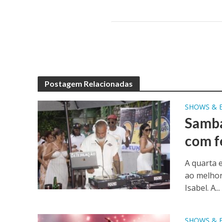
Postagem Relacionadas
SHOWS & 
Samba
com f
A quarta 
ao melhor
Isabel. A...
SHOWS & 