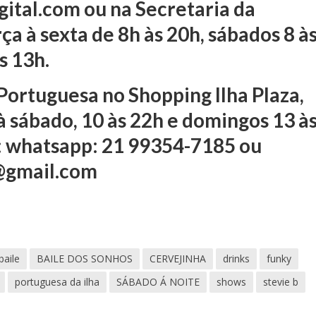
ital.com ou na Secretaria da
ça à sexta de 8h às 20h, sábados 8 à
às 13h.
 Portuguesa no Shopping Ilha Plaza,
à sábado, 10 às 22h e domingos 13 à
: whatsapp: 21 99354-7185 ou
@gmail.com
baile
BAILE DOS SONHOS
CERVEJINHA
drinks
funky
portuguesa da ilha
SÁBADO Á NOITE
shows
stevie b