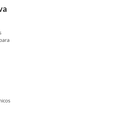
va
s
para
nicos