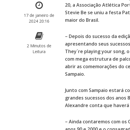
20, a Associação Atlética Po
Stevie Be se uniu a festa P
17 de janeiro de
maior do Brasil.
2024 20:16
– Depois do sucesso da ediçã
apresentando seus sucessos 
2 Minutos de
They´re playing your song, 
Leitura
com mega estrutura de palco
abrir as comemorações do ce
Sampaio.
Junto com Sampaio estará co
grandes sucessos dos anos 8
Alexandre conta que haverá
– Ainda contaremos com os C
anos 90 e 2000 e o consagra