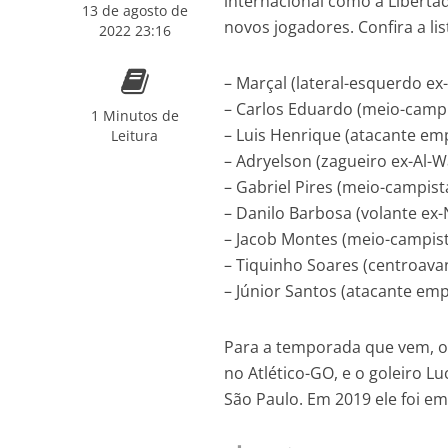
internacional como a Liberta
13 de agosto de
novos jogadores. Confira a lis
2022 23:16
– Marçal (lateral-esquerdo 
– Carlos Eduardo (meio-campis
1 Minutos de
– Luis Henrique (atacante e
Leitura
– Adryelson (zagueiro ex-Al-W
– Gabriel Pires (meio-campis
– Danilo Barbosa (volante ex-
– Jacob Montes (meio-campist
– Tiquinho Soares (centroava
– Júnior Santos (atacante em
Para a temporada que vem, o 
no Atlético-GO, e o goleiro L
São Paulo. Em 2019 ele foi em