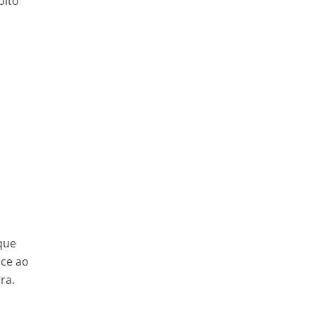
oito
que
nce ao
ra.