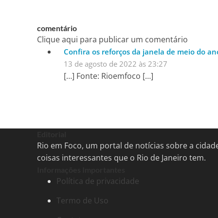
comentário
Clique aqui para publicar um comentário
Confira os reforços da janela de meio do an
13 de agosto de 2022 às 23:27
[…] Fonte: Rioemfoco […]
Editorial
Rio em Foco, um portal de notícias sobre a cida
coisas interessantes que o Rio de Janeiro tem.
Informações Importantes
Política de privacidade
Termo de Uso