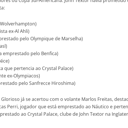
dores ou Copa Sul-Americana. John Textor havia prometido 
ta:
ex-Wolverhampton)
ta ex-Al Ahli)
mprestado pelo Olympique de Marselha)
asl)
ta emprestado pelo Benfica)
Nice)
a que pertencia ao Crystal Palace)
nte ex-Olympiacos)
prestado pelo Sanfrecce Hiroshima)
Glorioso já se acertou com o volante Marlos Freitas, desta
ucas Perri, jogador que está emprestado ao Náutico e perte
prestado ao Crystal Palace, clube de John Textor na Inglater