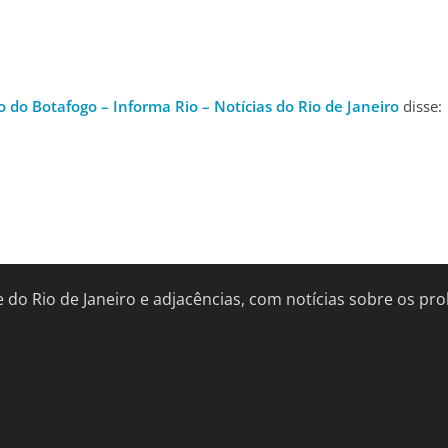
o do Botafogo – Informa Rio – Notícias do Rio de Janeiro
disse:
de do Rio de Janeiro e adjacências, com notícias sobre os 