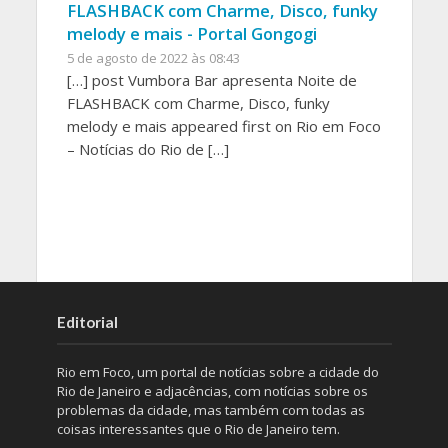
FLASHBACK com Charme, Disco, funky
melody e mais - Portal Gongogi
5 de agosto de 2022 às 08:43
[…] post Vumbora Bar apresenta Noite de
FLASHBACK com Charme, Disco, funky
melody e mais appeared first on Rio em Foco
– Notícias do Rio de […]
Editorial
Rio em Foco, um portal de notícias sobre a cidade do
Rio de Janeiro e adjacências, com notícias sobre os
problemas da cidade, mas também com todas as
coisas interessantes que o Rio de Janeiro tem.