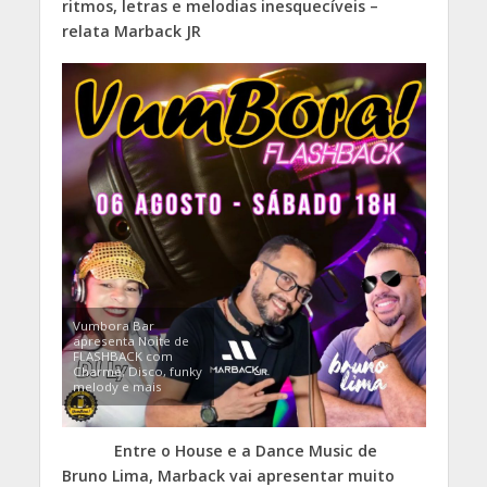
ritmos, letras e melodias inesquecíveis –
relata Marback JR
Vumbora Bar
apresenta Noite de
FLASHBACK com
Charme, Disco, funky
melody e mais
Entre o House e a Dance Music de
Bruno Lima, Marback vai apresentar muito