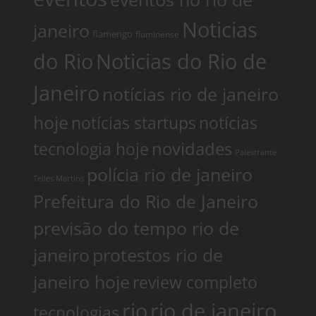
Noticias
janeiro
flamengo
fluminense
do Rio
Noticias do Rio de
Janeiro
notícias rio de janeiro
hoje
notícias startups
notícias
tecnologia hoje
novidades
Palestrante
polícia rio de janeiro
Telles Martins
Prefeitura do Rio de Janeiro
previsão do tempo rio de
janeiro
protestos rio de
janeiro hoje
review completo
rio
rio de janeiro
tecnologias