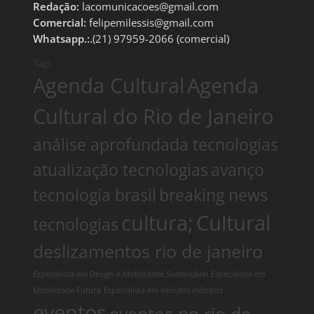
Redação:
lacomunicacoes@gmail.com
Comercial:
felipemilessis@gmail.com
Whatsapp.:.
(21) 97959-2066 (comercial)
Tags
Agenda Cultural
Agenda
Cultural do Rio de Janeiro
análise aprofundada tecnologias
atualização tecnologias
avanço
tecnologia brasil
breaking news
cultura;
Cultural
tecnologias
deslizamentos rio de janeiro
Especialista em Design e Mobilidade Sustentável
Especialista em
Mobilidade Futura
Especialista em veículos elétricos
eventos
eventos no rio de