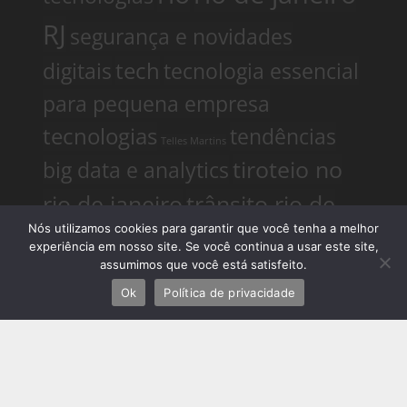
RJ
segurança e novidades
digitais
tech
tecnologia essencial
para pequena empresa
tecnologias
tendências
Telles Martins
tiroteio no
big data e analytics
rio de janeiro
trânsito rio de
Nós utilizamos cookies para garantir que você tenha a melhor
janeiro
tudo sobre a nova
experiência em nosso site. Se você continua a usar este site,
assumimos que você está satisfeito.
Ultimas Noticias
tecnologia
Ok
Política de privacidade
do Rio
Ultimas Noticias do
Rio de Janeiro
violência no
rio de janeiro
últimas notícias