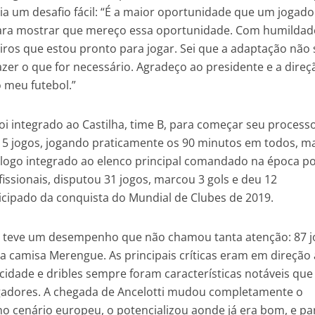
ia um desafio fácil: “É a maior oportunidade que um jogado
 para mostrar que mereço essa oportunidade. Com humildad
os que estou pronto para jogar. Sei que a adaptação não 
azer o que for necessário. Agradeço ao presidente e a dire
 meu futebol.”
i integrado ao Castilha, time B, para começar seu process
 5 jogos, jogando praticamente os 90 minutos em todos, m
oi logo integrado ao elenco principal comandado na época p
issionais, disputou 31 jogos, marcou 3 gols e deu 12
ticipado da conquista do Mundial de Clubes de 2019.
Jr. teve um desempenho que não chamou tanta atenção: 87 j
 a camisa Merengue. As principais críticas eram em direção
ocidade e dribles sempre foram características notáveis que
gadores. A chegada de Ancelotti mudou completamente o
no cenário europeu, o potencializou aonde já era bom, e pa