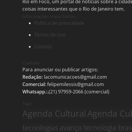
Rio em Foco, um portal de notícias sobre a cida
coisas interessantes que o Rio de Janeiro tem.
Informações Importantes
Política de privacidade
Termo de Uso
Contato
Contato
Para anunciar ou publicar artigos:
Redação:
lacomunicacoes@gmail.com
Comercial:
felipemilessis@gmail.com
Whatsapp.:.
(21) 97959-2066 (comercial)
Tags
Agenda Cultural
Agenda Cult
tecnologias
avanço tecnologia bras