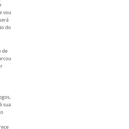
r
e vou
será
ção do
o de
arcou
or
ogos,
 à sua
 o
rece