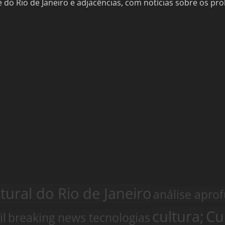
de do Rio de Janeiro e adjacências, com notícias sobre os 
ural do Rio de Janeiro
análise apro
cultura;
Cu
il
breaking news tecnologias