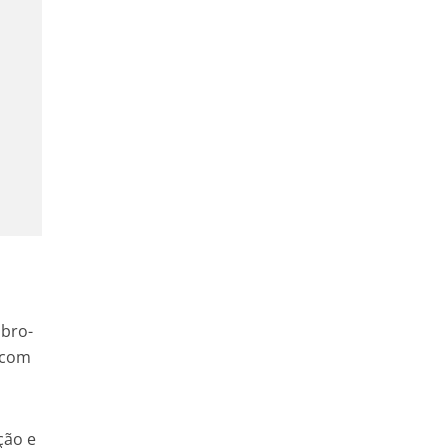
ubro-
 com
ção e