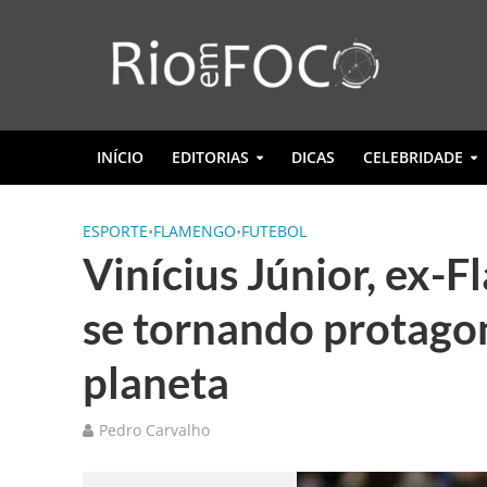
INÍCIO
EDITORIAS
DICAS
CELEBRIDADE
ESPORTE
•
FLAMENGO
•
FUTEBOL
Vinícius Júnior, ex-
se tornando protagon
planeta
Pedro Carvalho