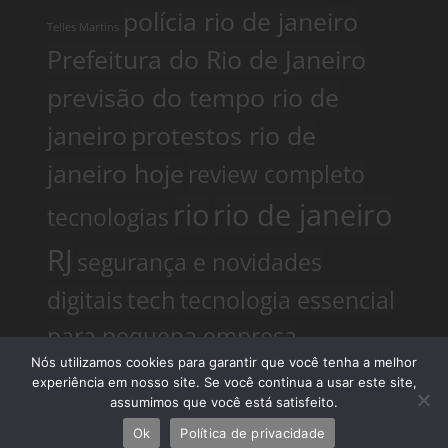
polícia rio de janeiro
Telles Martins
Prefeitura do Rio de Janeiro
previsão do tempo rio de
janeiro
protestos rio de
janeiro hoje
review completo
rio
rio de janeiro
tecnologias
RJ
segurança e novidades
digitais
tech
tecnologia essencial
para pequena empresa
Nós utilizamos cookies para garantir que você tenha a melhor
tecnologias
tendências
Telles Martins
experiência em nosso site. Se você continua a usar este site,
tiroteio no
big data e analytics
assumimos que você está satisfeito.
Ok
Política de privacidade
rio de janeiro
trânsito rio de