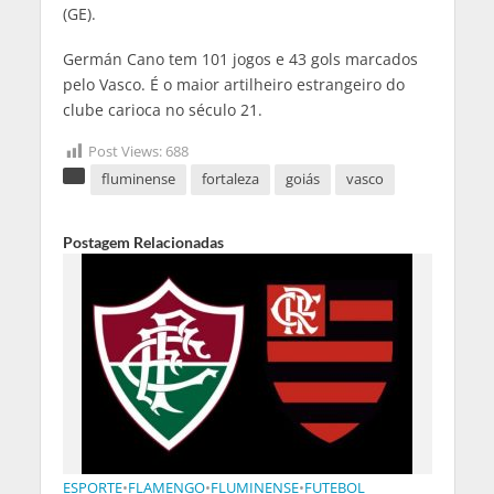
(GE).
Germán Cano tem 101 jogos e 43 gols marcados
pelo Vasco. É o maior artilheiro estrangeiro do
clube carioca no século 21.
Post Views:
688
fluminense
fortaleza
goiás
vasco
Postagem Relacionadas
ESPORTE
•
FLAMENGO
•
FLUMINENSE
•
FUTEBOL