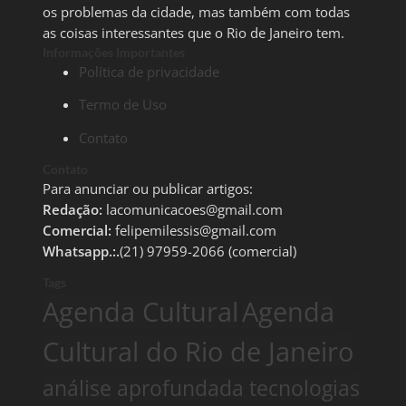
os problemas da cidade, mas também com todas
as coisas interessantes que o Rio de Janeiro tem.
Informações Importantes
Política de privacidade
Termo de Uso
Contato
Contato
Para anunciar ou publicar artigos:
Redação:
lacomunicacoes@gmail.com
Comercial:
felipemilessis@gmail.com
Whatsapp.:.
(21) 97959-2066 (comercial)
Tags
Agenda Cultural
Agenda
Cultural do Rio de Janeiro
análise aprofundada tecnologias