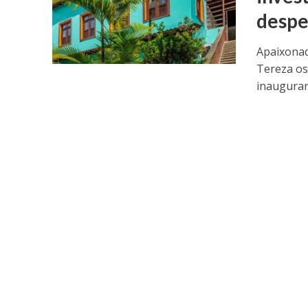
despe
Apaixonad
Tereza os
inaugurar