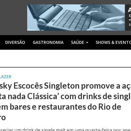
DIVERSÃO
GASTRONOMIA
SAÚDE
SHOWS & EVENT
LAZER
sky Escocês Singleton promove a a
ta nada Clássica’ com drinks de sing
em bares e restaurantes do Rio de
ro
preciar um drink de single malt em uma quarta-feira por ap