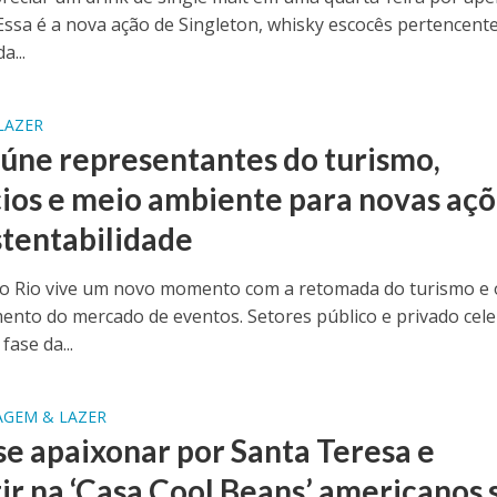
Essa é a nova ação de Singleton, whisky escocês pertencent
a...
LAZER
eúne representantes do turismo,
ios e meio ambiente para novas aç
stentabilidade
do Rio vive um novo momento com a retomada do turismo e 
ento do mercado de eventos. Setores público e privado cel
ase da...
AGEM & LAZER
se apaixonar por Santa Teresa e
tir na ‘Casa Cool Beans’ americanos 