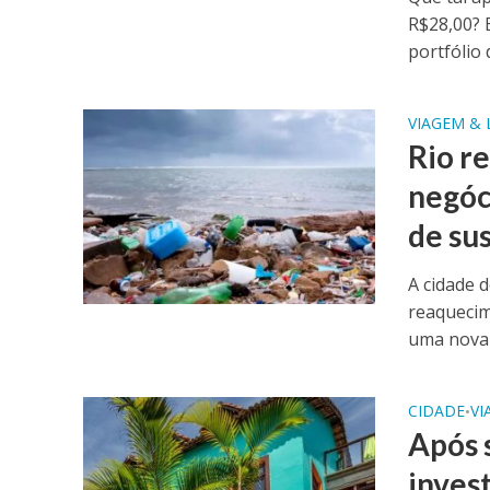
R$28,00? 
portfólio d
VIAGEM & 
Rio r
negóc
de su
A cidade 
reaquecim
uma nova f
CIDADE
VI
•
Após 
inves