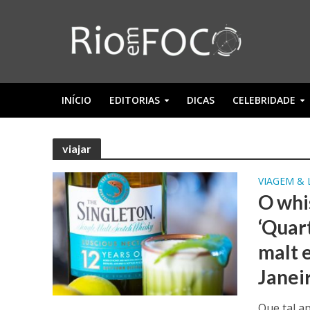
INÍCIO
EDITORIAS
DICAS
CELEBRIDADE
viajar
VIAGEM & 
O whi
‘Quar
malt 
Janei
Que tal a