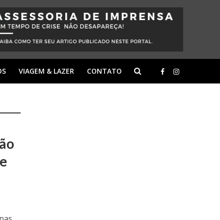
OS
VIAGEM & LAZER
CONTATO
ção
le
enas