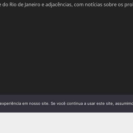
de do Rio de Janeiro e adjacências, com notícias sobre os 
experiência em nosso site. Se você continua a usar este site, assumimo
ural do Rio de Janeiro
análise apro
cultura;
Cu
il
breaking news tecnologias