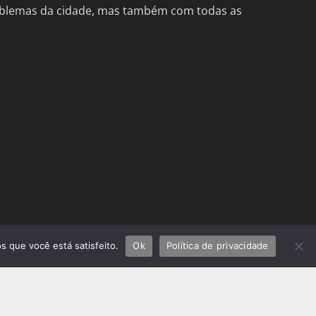
problemas da cidade, mas também com todas as
s que você está satisfeito.
Ok
Política de privacidade
fundada tecnologias
atualização
ltural
deslizamentos rio de