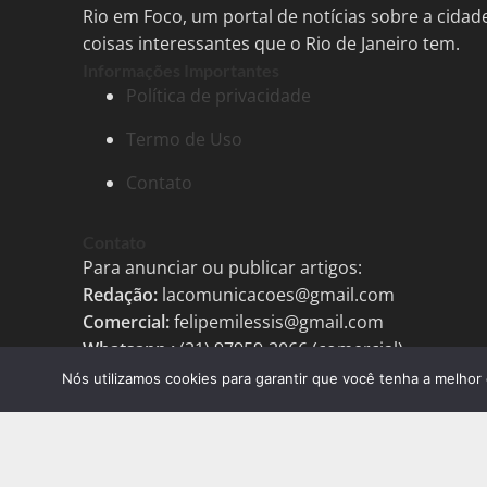
Rio em Foco, um portal de notícias sobre a cida
coisas interessantes que o Rio de Janeiro tem.
Informações Importantes
Política de privacidade
Termo de Uso
Contato
Contato
Para anunciar ou publicar artigos:
Redação:
lacomunicacoes@gmail.com
Comercial:
felipemilessis@gmail.com
Whatsapp.:.
(21) 97959-2066 (comercial)
Nós utilizamos cookies para garantir que você tenha a melhor 
Tags
Agenda Cultural
Agenda Cult
tecnologias
avanço tecnologia bras