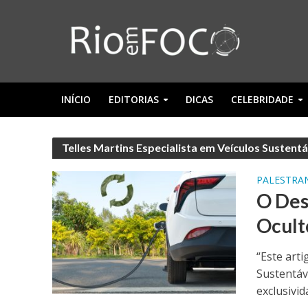
INÍCIO
EDITORIAS
DICAS
CELEBRIDADE
Telles Martins Especialista em Veículos Sustent
PALESTRA
O Des
Ocult
“Este arti
Sustentáv
exclusivida