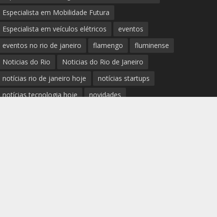
Especialista em Mobilidade Futura
Especialista em veículos elétricos
eventos
eventos no rio de janeiro
flamengo
fluminense
Noticias do Rio
Noticias do Rio de Janeiro
notícias rio de janeiro hoje
notícias startups
notícias tecnologia hoje
novidades
Palestrante Telles Martins
polícia rio de janeiro
Prefeitura do Rio de Janeiro
previsão do tempo rio de janeiro
protestos rio de janeiro hoje
review completo tecnologias
rio
rio de janeiro
RJ
segurança e novidades digitais
tech
tecnologia essencial para pequena empresa