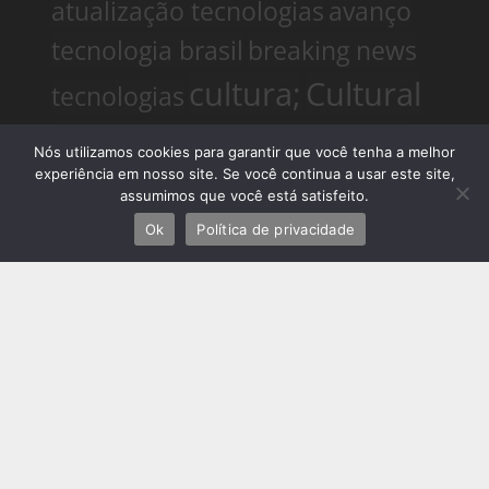
atualização tecnologias
avanço
tecnologia brasil
breaking news
cultura;
Cultural
tecnologias
deslizamentos rio de janeiro
Nós utilizamos cookies para garantir que você tenha a melhor
experiência em nosso site. Se você continua a usar este site,
Especialista em Design e Mobilidade Sustentável
Especialista em
assumimos que você está satisfeito.
Mobilidade Futura
Especialista em veículos elétricos
eventos
eventos no rio de
Ok
Política de privacidade
Noticias
janeiro
flamengo
fluminense
do Rio
Noticias do Rio de
Janeiro
notícias rio de janeiro
hoje
notícias startups
notícias
tecnologia hoje
novidades
Palestrante