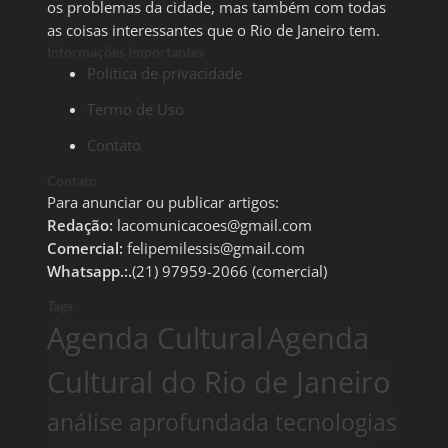
os problemas da cidade, mas também com todas
as coisas interessantes que o Rio de Janeiro tem.
Informações Importantes
Política de privacidade
Termo de Uso
Contato
Contato
Para anunciar ou publicar artigos:
Redação:
lacomunicacoes@gmail.com
Comercial:
felipemilessis@gmail.com
Whatsapp.:.
(21) 97959-2066 (comercial)
Tags
Agenda Cultural
Agenda
Cultural do Rio de Janeiro
análise aprofundada tecnologias