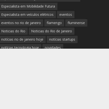
Especialista em Mobilidade Futura
Especialista em veículos elétricos
eventos
eventos no rio de janeiro
flamengo
fluminense
Noticias do Rio
Noticias do Rio de Janeiro
notícias rio de janeiro hoje
notícias startups
notícias tecnologia hoje
novidades
Palestrante Telles Martins
polícia rio de janeiro
Prefeitura do Rio de Janeiro
previsão do tempo rio de janeiro
protestos rio de janeiro hoje
review completo tecnologias
rio
rio de janeiro
RJ
segurança e novidades digitais
tech
tecnologia essencial para pequena empresa