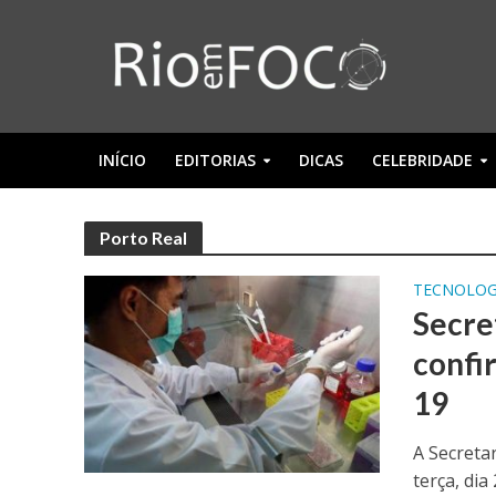
INÍCIO
EDITORIAS
DICAS
CELEBRIDADE
Porto Real
TECNOLOG
Secre
confi
19
A Secreta
terça, dia