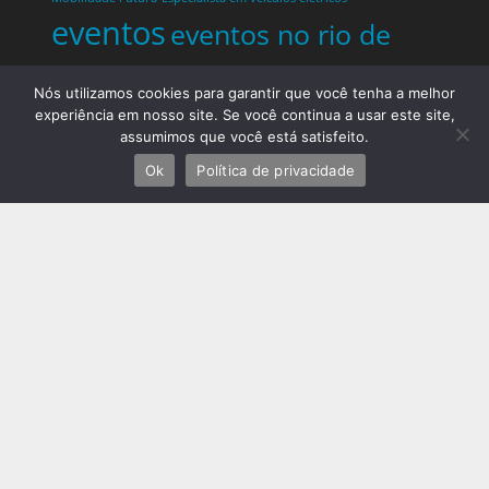
eventos
eventos no rio de
Noticias
janeiro
flamengo
fluminense
Nós utilizamos cookies para garantir que você tenha a melhor
experiência em nosso site. Se você continua a usar este site,
do Rio
Noticias do Rio de
assumimos que você está satisfeito.
Janeiro
Ok
Política de privacidade
notícias rio de janeiro
hoje
notícias startups
notícias
tecnologia hoje
novidades
Palestrante
polícia rio de janeiro
Telles Martins
Prefeitura do Rio de Janeiro
previsão do tempo rio de
janeiro
protestos rio de
janeiro hoje
review completo