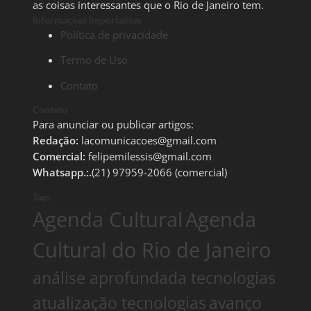
as coisas interessantes que o Rio de Janeiro tem.
Informações Importantes
Política de privacidade
Termo de Uso
Contato
Contato
Para anunciar ou publicar artigos:
Redação:
lacomunicacoes@gmail.com
Comercial:
felipemilessis@gmail.com
Whatsapp.:.
(21) 97959-2066 (comercial)
Tags
Agenda Cultural
Agenda
Cultural do Rio de Janeiro
análise aprofundada tecnologias
atualização tecnologias
avanço