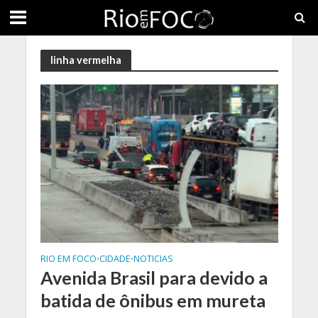
linha vermelha
RIO EM FOCO
CIDADE
NOTICIAS
•
•
Avenida Brasil para devido a
batida de ônibus em mureta