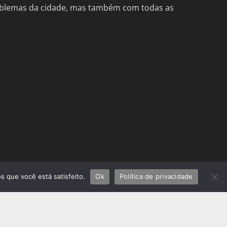
problemas da cidade, mas também com todas as
s que você está satisfeito.
Ok
Política de privacidade
fundada tecnologias
atualização
ltural
deslizamentos rio de