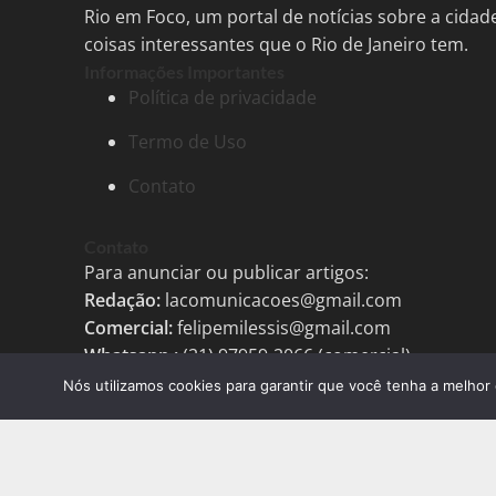
Rio em Foco, um portal de notícias sobre a cida
coisas interessantes que o Rio de Janeiro tem.
Informações Importantes
Política de privacidade
Termo de Uso
Contato
Contato
Para anunciar ou publicar artigos:
Redação:
lacomunicacoes@gmail.com
Comercial:
felipemilessis@gmail.com
Whatsapp.:.
(21) 97959-2066 (comercial)
Nós utilizamos cookies para garantir que você tenha a melhor 
Tags
Agenda Cultural
Agenda Cult
tecnologias
avanço tecnologia bras