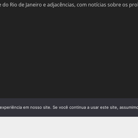
de do Rio de Janeiro e adjacências, com notícias sobre os 
experiência em nosso site. Se você continua a usar este site, assumimo
ural do Rio de Janeiro
análise apro
cultura;
Cu
il
breaking news tecnologias