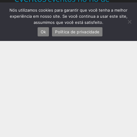
Noticias
janeiro
Nós utilizamos cookies para garantir que você tenha a melhor
flamengo
fluminense
experiência em nosso site. Se você continua a usar este site,
do Rio
Noticias do Rio de
assumimos que você está satisfeito.
Ok
Política de privacidade
Janeiro
notícias rio de janeiro
hoje
notícias startups
notícias
tecnologia hoje
novidades
Palestrante
polícia rio de janeiro
Telles Martins
Prefeitura do Rio de Janeiro
previsão do tempo rio de
janeiro
protestos rio de
janeiro hoje
review completo
rio
rio de janeiro
tecnologias