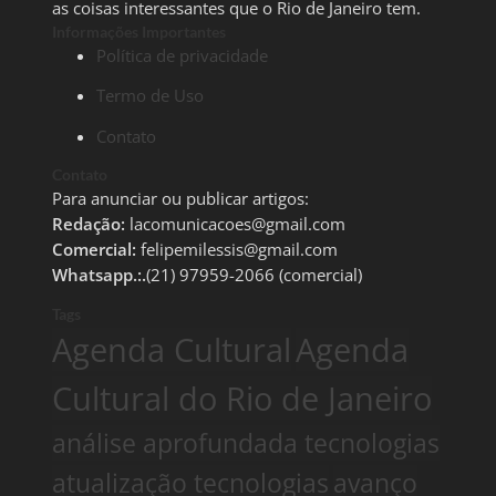
as coisas interessantes que o Rio de Janeiro tem.
Informações Importantes
Política de privacidade
Termo de Uso
Contato
Contato
Para anunciar ou publicar artigos:
Redação:
lacomunicacoes@gmail.com
Comercial:
felipemilessis@gmail.com
Whatsapp.:.
(21) 97959-2066 (comercial)
Tags
Agenda Cultural
Agenda
Cultural do Rio de Janeiro
análise aprofundada tecnologias
atualização tecnologias
avanço