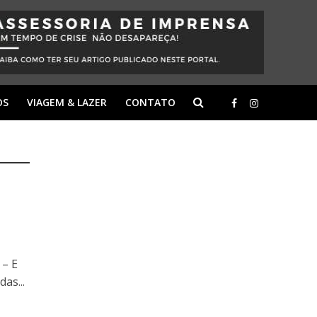
OS
VIAGEM & LAZER
CONTATO
 – E
as...