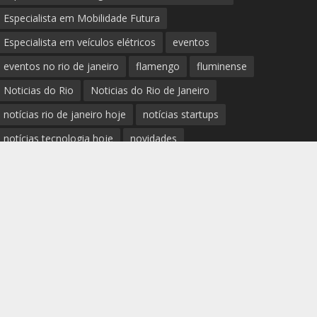
Especialista em Mobilidade Futura
Especialista em veículos elétricos
eventos
eventos no rio de janeiro
flamengo
fluminense
Noticias do Rio
Noticias do Rio de Janeiro
notícias rio de janeiro hoje
notícias startups
notícias tecnologia hoje
novidades
Palestrante Telles Martins
polícia rio de janeiro
Prefeitura do Rio de Janeiro
previsão do tempo rio de janeiro
protestos rio de janeiro hoje
review completo tecnologias
rio
rio de janeiro
RJ
segurança e novidades digitais
tech
tecnologia essencial para pequena empresa