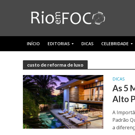
INÍCIO
EDITORIAS
DICAS
CELEBRIDADE
custo de reforma de luxo
DICAS
As 5 
Alto 
A Importâ
Padrão Qu
a diferença