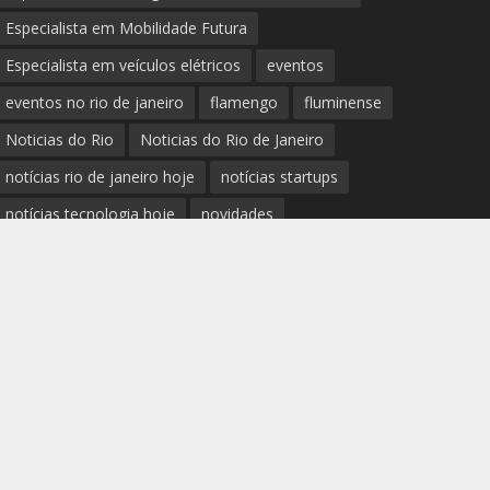
Especialista em Mobilidade Futura
Especialista em veículos elétricos
eventos
eventos no rio de janeiro
flamengo
fluminense
Noticias do Rio
Noticias do Rio de Janeiro
notícias rio de janeiro hoje
notícias startups
notícias tecnologia hoje
novidades
Palestrante Telles Martins
polícia rio de janeiro
Prefeitura do Rio de Janeiro
previsão do tempo rio de janeiro
protestos rio de janeiro hoje
review completo tecnologias
rio
rio de janeiro
RJ
segurança e novidades digitais
tech
tecnologia essencial para pequena empresa