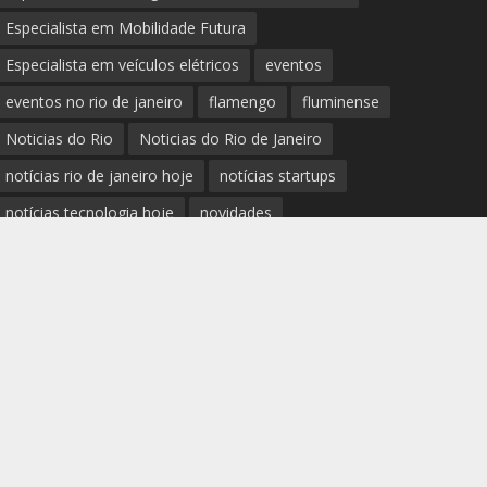
Especialista em Mobilidade Futura
Especialista em veículos elétricos
eventos
eventos no rio de janeiro
flamengo
fluminense
Noticias do Rio
Noticias do Rio de Janeiro
notícias rio de janeiro hoje
notícias startups
notícias tecnologia hoje
novidades
Palestrante Telles Martins
polícia rio de janeiro
Prefeitura do Rio de Janeiro
previsão do tempo rio de janeiro
protestos rio de janeiro hoje
review completo tecnologias
rio
rio de janeiro
RJ
segurança e novidades digitais
tech
tecnologia essencial para pequena empresa