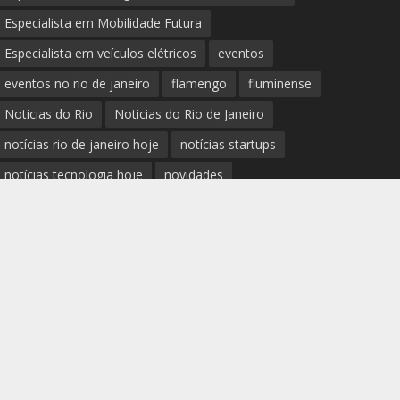
Especialista em Mobilidade Futura
Especialista em veículos elétricos
eventos
eventos no rio de janeiro
flamengo
fluminense
Noticias do Rio
Noticias do Rio de Janeiro
notícias rio de janeiro hoje
notícias startups
notícias tecnologia hoje
novidades
Palestrante Telles Martins
polícia rio de janeiro
Prefeitura do Rio de Janeiro
previsão do tempo rio de janeiro
protestos rio de janeiro hoje
review completo tecnologias
rio
rio de janeiro
RJ
segurança e novidades digitais
tech
tecnologia essencial para pequena empresa