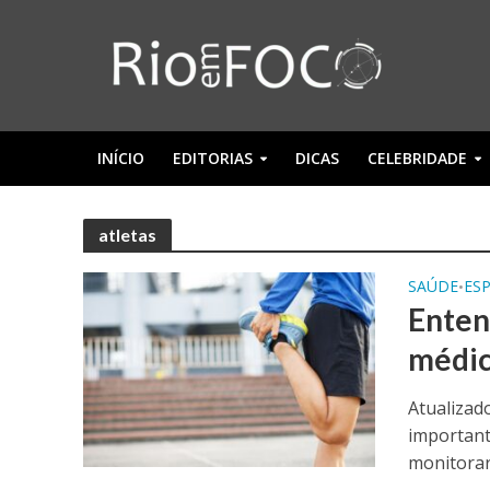
INÍCIO
EDITORIAS
DICAS
CELEBRIDADE
atletas
SAÚDE
ES
•
Enten
médic
Atualizad
important
monitorar 