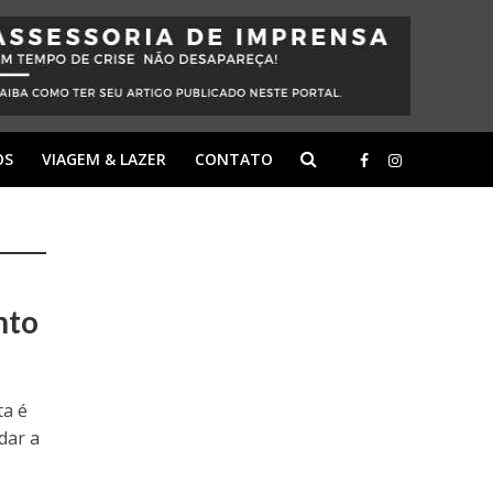
OS
VIAGEM & LAZER
CONTATO
nto
ta é
dar a