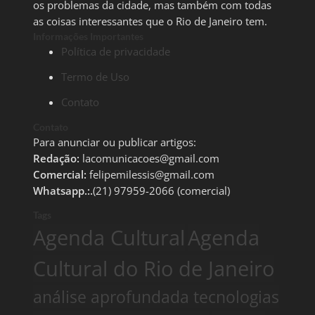
os problemas da cidade, mas também com todas
as coisas interessantes que o Rio de Janeiro tem.
Informações Importantes
Política de privacidade
Termo de Uso
Contato
Contato
Para anunciar ou publicar artigos:
Redação:
lacomunicacoes@gmail.com
Comercial:
felipemilessis@gmail.com
Whatsapp.:.
(21) 97959-2066 (comercial)
Tags
Agenda Cultural
Agenda
Cultural do Rio de Janeiro
análise aprofundada tecnologias