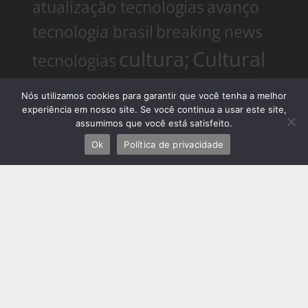
atualização tecnologias
avanço
tecnologia brasil
breaking news
cultura;
Cultural
tecnologias
deslizamentos rio de janeiro
Nós utilizamos cookies para garantir que você tenha a melhor
experiência em nosso site. Se você continua a usar este site,
Especialista em Design e Mobilidade Sustentável
Especialista em
assumimos que você está satisfeito.
Mobilidade Futura
Especialista em veículos elétricos
eventos
eventos no rio de
Ok
Política de privacidade
Noticias
janeiro
flamengo
fluminense
do Rio
Noticias do Rio de
Janeiro
notícias rio de janeiro
hoje
notícias startups
notícias
tecnologia hoje
novidades
Palestrante