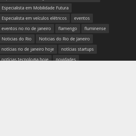
Especialista em Mobilidade Futura
Especialista em veículos elétricos
eventos
eventos no rio de janeiro
flamengo
fluminense
Noticias do Rio
Noticias do Rio de Janeiro
notícias rio de janeiro hoje
notícias startups
notícias tecnologia hoje
novidades
Palestrante Telles Martins
polícia rio de janeiro
Prefeitura do Rio de Janeiro
previsão do tempo rio de janeiro
protestos rio de janeiro hoje
review completo tecnologias
rio
rio de janeiro
RJ
segurança e novidades digitais
tech
tecnologia essencial para pequena empresa