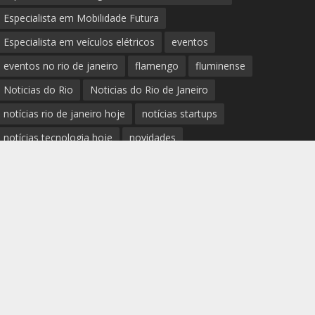
Especialista em Mobilidade Futura
Especialista em veículos elétricos
eventos
eventos no rio de janeiro
flamengo
fluminense
Noticias do Rio
Noticias do Rio de Janeiro
notícias rio de janeiro hoje
notícias startups
notícias tecnologia hoje
novidades
Palestrante Telles Martins
polícia rio de janeiro
Prefeitura do Rio de Janeiro
previsão do tempo rio de janeiro
protestos rio de janeiro hoje
review completo tecnologias
rio
rio de janeiro
RJ
segurança e novidades digitais
tech
tecnologia essencial para pequena empresa