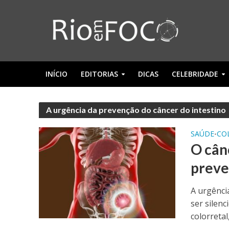
INÍCIO
EDITORIAS
DICAS
CELEBRIDADE
A urgência da prevenção do câncer do intestino
SAÚDE
CO
•
O cânc
preve
A urgênci
ser silen
colorretal,