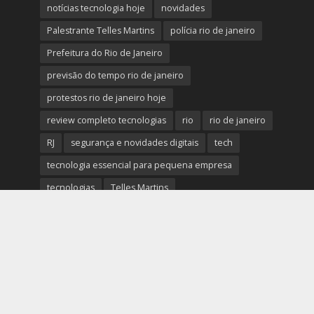
notícias tecnologia hoje
novidades
Palestrante Telles Martins
polícia rio de janeiro
Prefeitura do Rio de Janeiro
previsão do tempo rio de janeiro
protestos rio de janeiro hoje
review completo tecnologias
rio
rio de janeiro
RJ
segurança e novidades digitais
tech
tecnologia essencial para pequena empresa
tecnologias
Telles Martins
tendências big data e analytics
tiroteio no rio de janeiro
trânsito rio de janeiro
tudo sobre a nova tecnologia
Ultimas Noticias do Rio
Ultimas Noticias do Rio de Janeiro